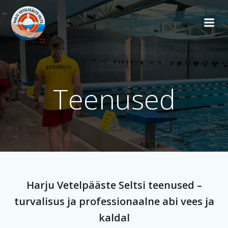
Skip
to
content
Teenused
Harju Vetelpääste Seltsi teenused –
turvalisus ja professionaalne abi vees ja
kaldal