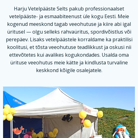
Harju Vetelpääste Selts pakub professionaalset
vetelpääste- ja esmaabiteenust üle kogu Eesti. Meie
kogenud meeskond tagab veeohutuse ja kiire abi igal
üritusel — olgu selleks rahvaüritus, spordivõistlus või
perepäev. Lisaks vetelpäästele korraldame ka praktilisi
koolitusi, et tõsta veeohutuse teadlikkust ja oskusi nii
ettevõtetes kui avalikes kogukondades. Usalda oma
ürituse veeohutus meie kätte ja kindlusta turvaline
keskkond kõigile osalejatele.